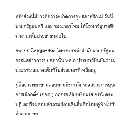
หลังช่วงนี้มีข่าวลือว่าจะเกิดการยุบสภาหรือไม่ วันนี้
นายกรัฐมนตรี และ รมว
.
กลาโหม ให้โฆษกรัฐบาลยืนย
ทำงานเพื่อประชาชนต่อไป
ธนากร วังบุญคงชนะ โฆษกประจำสำนักนายกรัฐมนตร
กระแสข่าวการยุบสภานั้น พล
.
อ
.
ประยุทธ์ยืนยันว่า
ประชาชนอย่างเต็มที่ในช่วงเวลาที่เหลืออยู่
ผู้สื่อข่าวพยายามสอบถามถึงกรณีกระแสข่าวการยุ
การเลือกตั้ง
(
กกต
.)
ออกระเบียบเงื่อนไข กรณี ครม
.
ปฏิเสธที่จะตอบคำถามก่อนเดินขึ้นตึกไทยคู่ฟ้าไป
คำถามแทน