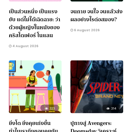
เป็นส่วนหนึ่ง เป็นแรง
จนกาย จนใจ จนแล้วส่ง
ขับ แต่ไม่ได้เฉิดฉาย: ว่า
ผลอย่างไรต่อสมอง?
ด้วยผู้หญิงในหนังของ
6 August 2026
คริสโตเฟอร์ โนแลน
4 August 2026
323
314
ยิ่งโต ยิ่งคุยเก่งขึ้น
ปูทางสู่ Avengers:
ทำไมเราถึงชอบคุยกับ
Doomsday วิเคราะห์