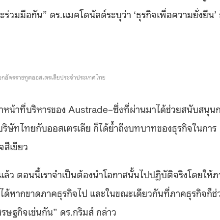
วมมือกัน” ดร.แมคโดนัลด์ระบุว่า ‘ธุรกิจเพื่อความยั่งยืน’ 
เอกอัครราชทูตออสเตรเลียประจำประเทศไทย
าหน้าที่บริหารของ Austrade–ซึ่งที่ผ่านมาได้ช่วยสนับสนุน
ริษัทไทยกับออสเตรเลีย ก็ได้ย้ำถึงบทบาทของธุรกิจในการ
จสีเขียว
ล้ว ตอนนี้เราจำเป็นต้องนำโอกาสนั้นไปปฏิบัติจริงโดยให้
ี้ได้หากขาดภาคธุรกิจไป และในขณะเดียวกันที่ภาคธุรกิจก็ช่
รษฐกิจเช่นกัน” ดร.กริมส์ กล่าว