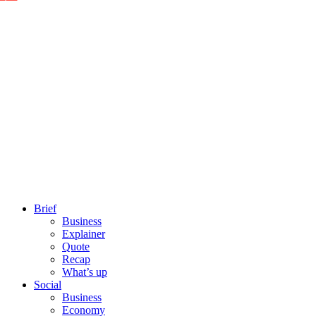
Brief
Business
Explainer
Quote
Recap
What’s up
Social
Business
Economy