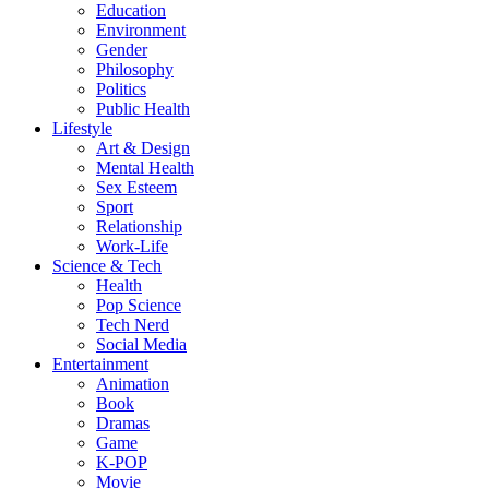
Education
Environment
Gender
Philosophy
Politics
Public Health
Lifestyle
Art & Design
Mental Health
Sex Esteem
Sport
Relationship
Work-Life
Science & Tech
Health
Pop Science
Tech Nerd
Social Media
Entertainment
Animation
Book
Dramas
Game
K-POP
Movie