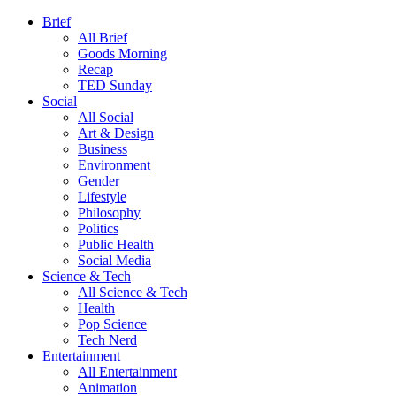
Brief
All Brief
Goods Morning
Recap
TED Sunday
Social
All Social
Art & Design
Business
Environment
Gender
Lifestyle
Philosophy
Politics
Public Health
Social Media
Science & Tech
All Science & Tech
Health
Pop Science
Tech Nerd
Entertainment
All Entertainment
Animation