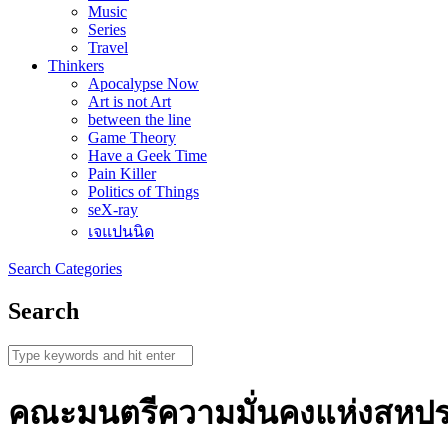
Music
Series
Travel
Thinkers
Apocalypse Now
Art is not Art
between the line
Game Theory
Have a Geek Time
Pain Killer
Politics of Things
seX-ray
เจแปนนิด
Search
Categories
Search
คณะมนตรีความมั่นคงแห่งสหป