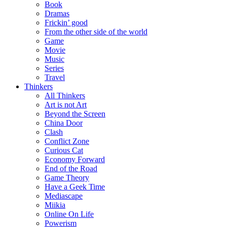
Book
Dramas
Frickin’ good
From the other side of the world
Game
Movie
Music
Series
Travel
Thinkers
All Thinkers
Art is not Art
Beyond the Screen
China Door
Clash
Conflict Zone
Curious Cat
Economy Forward
End of the Road
Game Theory
Have a Geek Time
Mediascape
Miikia
Online On Life
Powerism