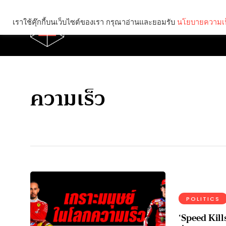
เราใช้คุ๊กกี้บนเว็บไซต์ของเรา กรุณาอ่านและยอมรับ
นโยบายความเป
Brief
Social
ความเร็ว
POLITICS
‘Speed Kill