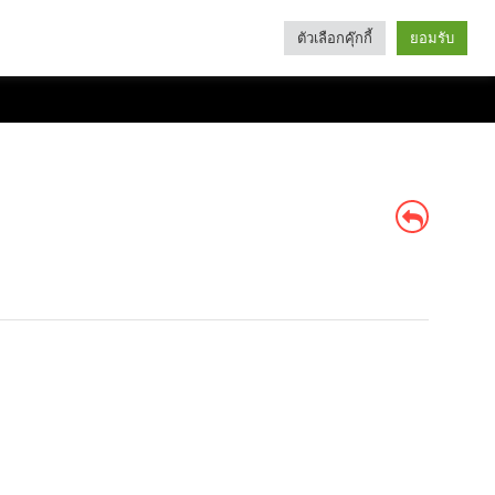
ตัวเลือกคุ๊กกี้
ยอมรับ
Search
Categories