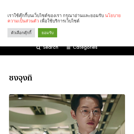
เราใช้คุ๊กกี้บนเว็บไซต์ของเรา กรุณาอ่านและยอมรับ
นโยบาย
ความเป็นส่วนตัว
เพื่อใช้บริการเว็บไซต์
ตัวเลือกคุ๊กกี้
ยอมรับ
Search
Categories
ซงจุงกิ