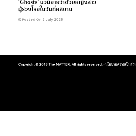
‘Ghosts’ นวนิยายว่าด้วยหญิงสาว
ผู้ร่วงโรยในวันที่ผลิบาน
Posted On 2 July 2025
Copyright © 2018 The MATTER. All rights reserved. ·
นโยบายความเป็นส่วน