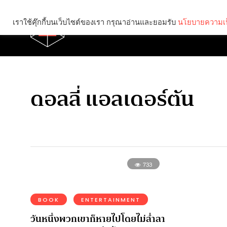
เราใช้คุ๊กกี้บนเว็บไซต์ของเรา กรุณาอ่านและยอมรับ
นโยบายความเป
Brief
Social
ดอลลี่ แอลเดอร์ตัน
733
BOOK
ENTERTAINMENT
วันหนึ่งพวกเขาก็หายไปโดยไม่ล่ำลา