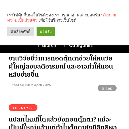
ตุ๊กตา
เราใช้คุ๊กกี้บนเว็บไซต์ของเรา กรุณาอ่านและยอมรับ
นโยบาย
ความเป็นส่วนตัว
เพื่อใช้บริการเว็บไซต์
1.0K
ตัวเลือกคุ๊กกี้
ยอมรับ
Search
Categories
BRIEF
งานวิจัยชี้ว่าการกอดตุ๊กตาช่วยให้คนวัย
ผู้ใหญ่สงบสติอารมณ์ และอาจทำให้นอน
หลับง่ายขึ้น
Posted On 2 April 2025
2.9K
LIFESTYLE
แปลกไหมที่โตแล้วยังกอดตุ๊กตา? แม้จะ
เป็นผู้ใหญ่แล้วแต่ทำไมตุ๊กตายังมีอิทธิพล