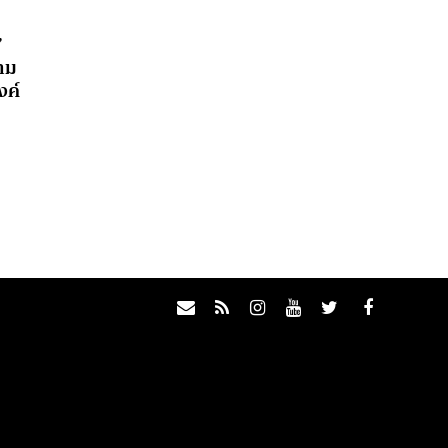
’
าม
งค์