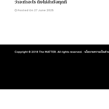
ว่าจะทำอะไร ถึงไม่สำเร็จทุกที
Posted On 27 June 2025
Copyright © 2018 The MATTER. All rights reserved. ·
นโยบายความเป็นส่วน