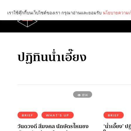
เราใช้คุ๊กกี้บนเว็บไซต์ของเรา กรุณาอ่านและยอมรับ
นโยบายความเป
Brief
Social
ปฏิทินน่ำเอี๊ยง
814
BRIEF
WHAT’S UP
BRIEF
วันดวงดี สีมงคล นักษัตรไหนชง
‘น่ำเอี๊ยง’