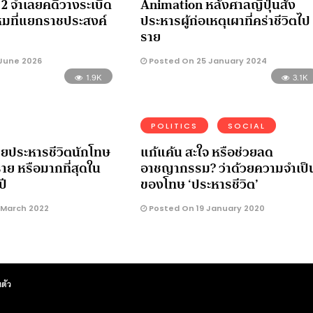
ู 2 จำเลยคดีวางระเบิด
Animation หลังศาลญี่ปุ่นสั่ง
มที่แยกราชประสงค์
ประหารผู้ก่อเหตุเผาที่คร่าชีวิตไป
ราย
 June 2026
Posted On 25 January 2024
1.9K
3.1K
POLITICS
SOCIAL
บียประหารชีวิตนักโทษ
แก้แค้น สะใจ หรือช่วยลด
ราย หรือมากที่สุดใน
อาชญากรรม? ว่าด้วยความจำเป็
ปี
ของโทษ ‘ประหารชีวิต’
 March 2022
Posted On 19 January 2020
ตัว