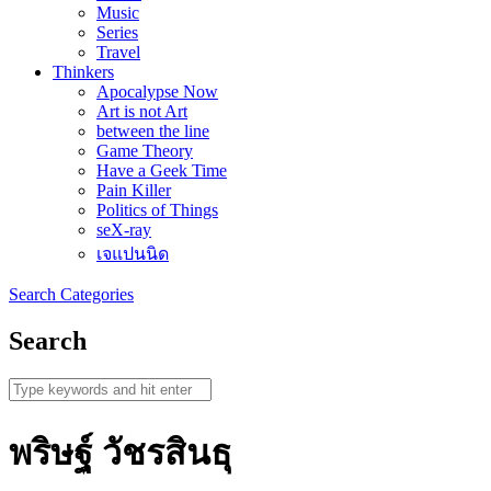
Music
Series
Travel
Thinkers
Apocalypse Now
Art is not Art
between the line
Game Theory
Have a Geek Time
Pain Killer
Politics of Things
seX-ray
เจแปนนิด
Search
Categories
Search
พริษฐ์ วัชรสินธุ