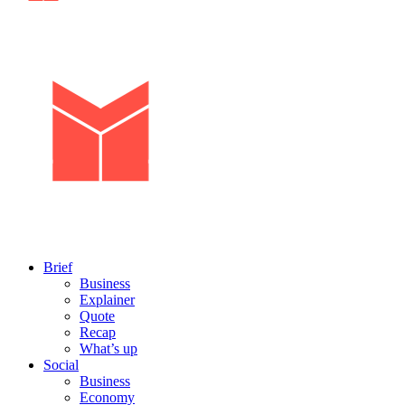
Brief
Business
Explainer
Quote
Recap
What’s up
Social
Business
Economy