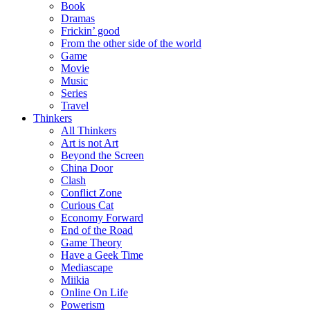
Book
Dramas
Frickin’ good
From the other side of the world
Game
Movie
Music
Series
Travel
Thinkers
All Thinkers
Art is not Art
Beyond the Screen
China Door
Clash
Conflict Zone
Curious Cat
Economy Forward
End of the Road
Game Theory
Have a Geek Time
Mediascape
Miikia
Online On Life
Powerism