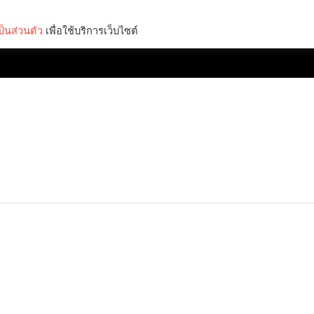
็นส่วนตัว
เพื่อใช้บริการเว็บไซต์
Lifestyle
Science & Tech
Entertainment
Thinkers
ง