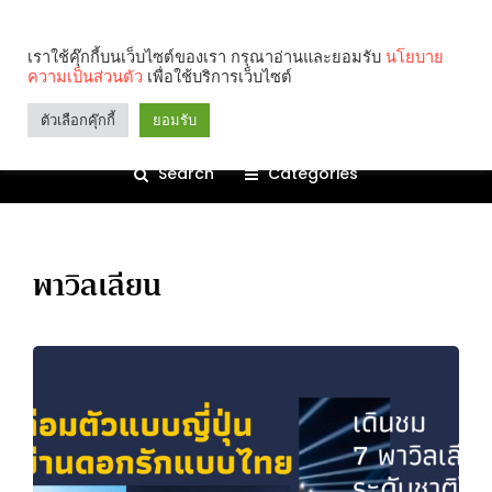
เราใช้คุ๊กกี้บนเว็บไซต์ของเรา กรุณาอ่านและยอมรับ
นโยบาย
ความเป็นส่วนตัว
เพื่อใช้บริการเว็บไซต์
ตัวเลือกคุ๊กกี้
ยอมรับ
Search
Categories
พาวิลเลียน