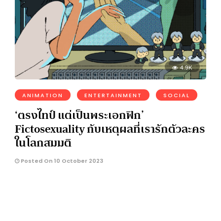
4.9K
ANIMATION
ENTERTAINMENT
SOCIAL
‘ตรงไทป์ แต่เป็นพระเอกฟิก’
Fictosexuality กับเหตุผลที่เรารักตัวละคร
ในโลกสมมติ
Posted On 10 October 2023