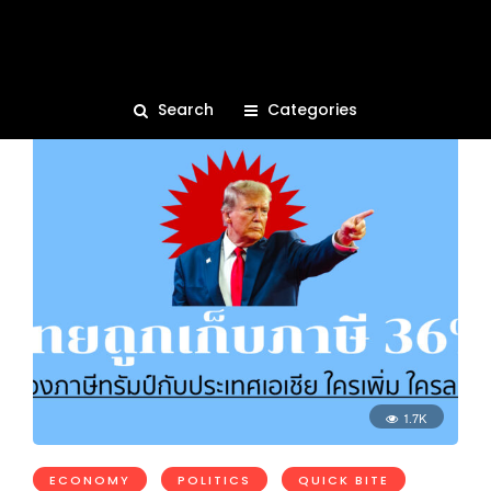
ภาษีทรัมป์
Search
Categories
1.7K
ECONOMY
POLITICS
QUICK BITE