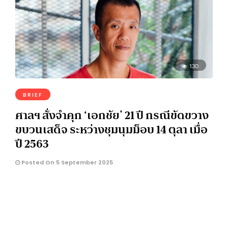
130
BRIEF
ศาลฯ สั่งจำคุก ‘เอกชัย’ 21 ปี กรณีขัดขวาง
ขบวนเสด็จ ระหว่างชุมนุมม็อบ 14 ตุลา เมื่อ
ปี 2563
Posted On 5 September 2025