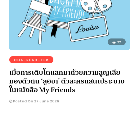
77
CHA-READ-TER
เมื่อการเติบโตแลกมาด้วยความสูญเสีย
มองตัวตน ‘ลูอิซา’ ตัวละครแสนเปราะบาง
ในหนังสือ My Friends
Posted On 27 June 2026