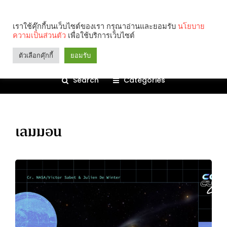
เราใช้คุ๊กกี้บนเว็บไซต์ของเรา กรุณาอ่านและยอมรับ
นโยบาย
ความเป็นส่วนตัว
เพื่อใช้บริการเว็บไซต์
ตัวเลือกคุ๊กกี้
ยอมรับ
Search
Categories
เลมมอน