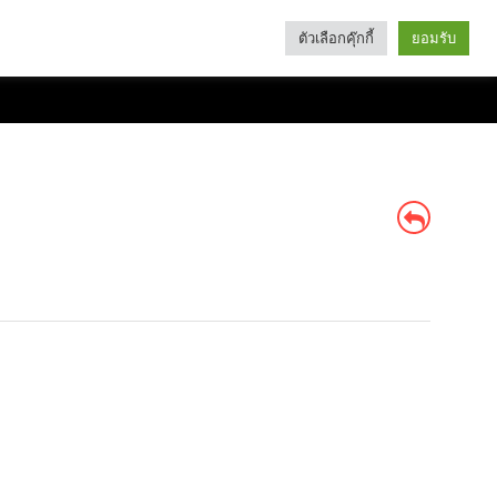
ตัวเลือกคุ๊กกี้
ยอมรับ
Search
Categories