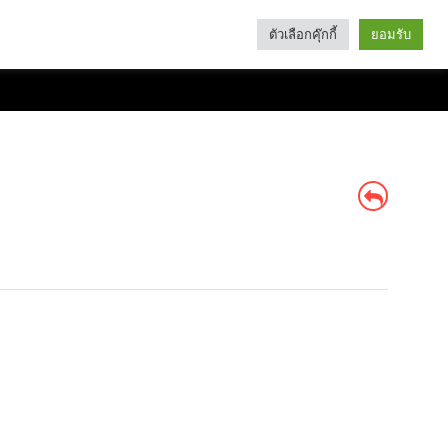
ตัวเลือกคุ๊กกี้
ยอมรับ
Search
Categories