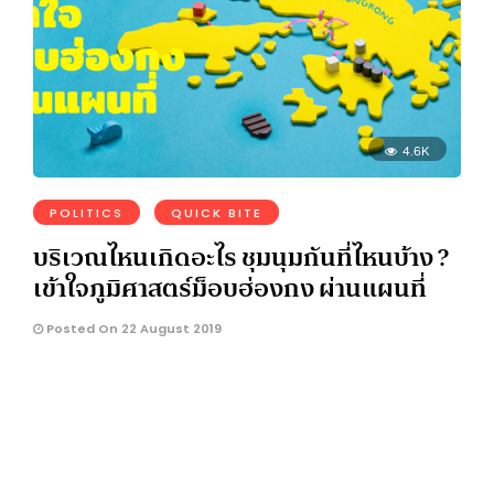
4.6K
POLITICS
QUICK BITE
บริเวณไหนเกิดอะไร ชุมนุมกันที่ไหนบ้าง ?
เข้าใจภูมิศาสตร์ม็อบฮ่องกง ผ่านแผนที่
Posted On 22 August 2019