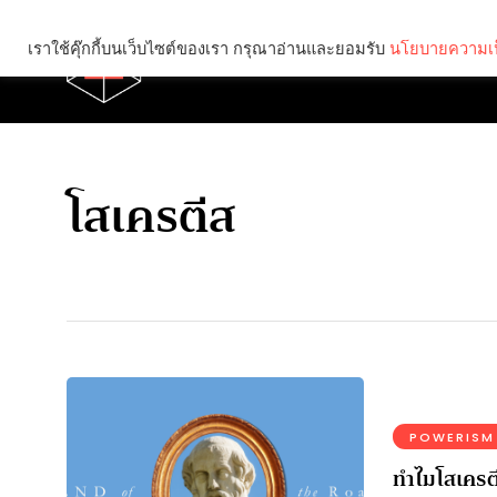
เราใช้คุ๊กกี้บนเว็บไซต์ของเรา กรุณาอ่านและยอมรับ
นโยบายความเป
Brief
Social
โสเครตีส
POWERISM
ทำไมโสเครต