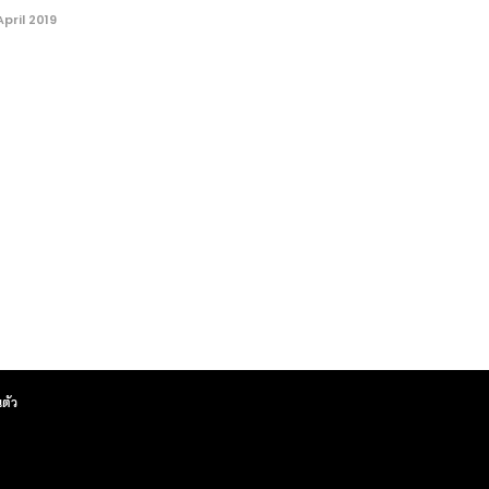
pril 2019
ตัว