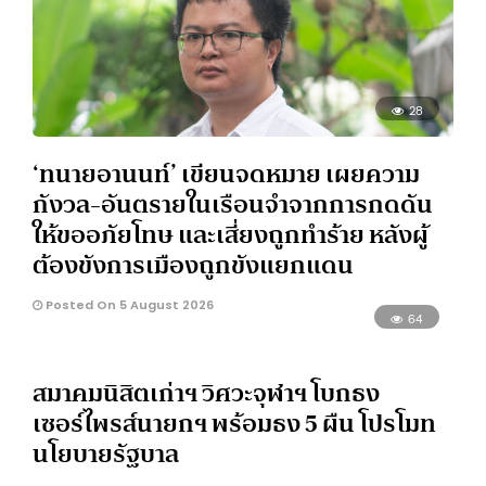
28
‘ทนายอานนท์’ เขียนจดหมาย เผยความ
กังวล-อันตรายในเรือนจำจากการกดดัน
ให้ขออภัยโทษ และเสี่ยงถูกทำร้าย หลังผู้
ต้องขังการเมืองถูกขังแยกแดน
Posted On 5 August 2026
64
สมาคมนิสิตเก่าฯ วิศวะจุฬาฯ โบกธง
เซอร์ไพรส์นายกฯ พร้อมธง 5 ผืน โปรโมท
นโยบายรัฐบาล