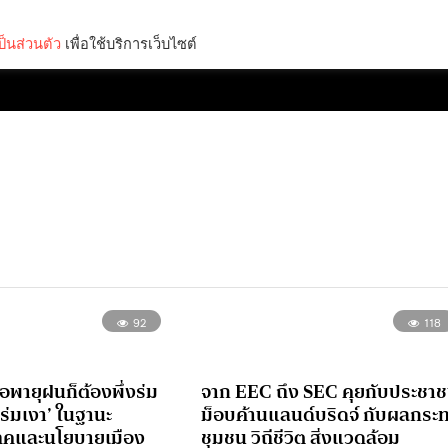
็นส่วนตัว
เพื่อใช้บริการเว็บไซต์
Lifestyle
Science & Tech
Entertainment
Thinkers
92
118
ือพายุฝนก็ต้องพึ่งร่ม
จาก EEC ถึง SEC คุยกับประชา
 ‘ร่มเงา’ ในฐานะ
ม็อบค้านแลนด์บริดจ์ กับผลกระ
ภคและนโยบายเมือง
ชุมชน วิถีชีวิต สิ่งแวดล้อม