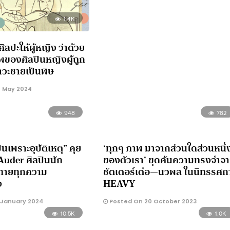
1.4K
ศิลปะให้ผู้หญิง ว่าด้วย
ีพของศิลปินหญิงผู้ถูก
วะชายเป็นพิษ
 May 2024
948
782
นเพราะอุบัติเหตุ” คุย
‘ทุกๆ ภาพ มาจากส่วนใดส่วนหนึ่
Auder ศิลปินนัก
ของตัวเรา’ ขุดค้นความทรงจำจ
าทายทุกความ
ชัตเตอร์เต๋อ—นวพล ในนิทรรศก
ง
HEAVY
 January 2024
Posted On 20 October 2023
10.5K
1.0K