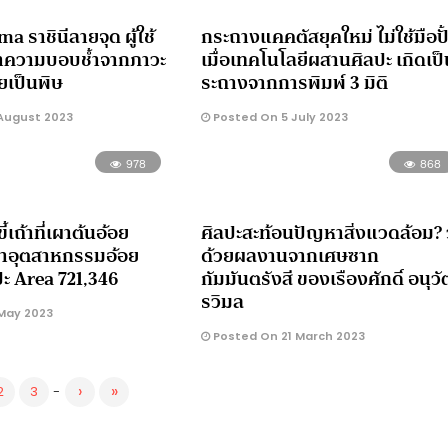
 ราชินีลายจุด ผู้ใช้
กระถางแคคตัสยุคใหม่ ไม่ใช้มือปั
ยาความบอบช้ำจากภาวะ
เมื่อเทคโนโลยีผสานศิลปะ เกิดเป
ยเป็นพิษ
ระถางจากการพิมพ์ 3 มิติ
August 2023
Posted On 5 July 2023
978
868
้เถ้าที่เผาต้นอ้อย
ศิลปะสะท้อนปัญหาสิ่งแวดล้อม? ว
าอุตสาหกรรมอ้อย
ด้วยผลงานจากเศษซาก
ะ Area 721,346
กัมมันตรังสี ของเรืองศักดิ์ อนุวั
รวิมล
May 2023
Posted On 21 March 2023
›
»
2
3
-