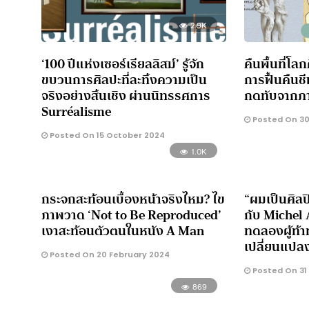
2.9K
‘100 ปีแห่งเซอร์เรียลลิสม์’ รู้จัก
คืนพื้นที่โลก
ขบวนการศิลปะที่ละทิ้งความเป็น
การฟื้นคืนช
จริงอย่างสิ้นเชิง ผ่านนิทรรศการ
กดทับจากภา
Surréalisme
Posted On 30
Posted On 15 October 2024
1.0K
กระจกสะท้อนเบื้องหน้าจริงไหม? ไข
“ผมเป็นศิลปิ
ภาพวาด ‘Not to Be Reproduced’
กับ Michel 
เงาสะท้อนตัวตนในหนัง A Man
ทดลองผู้ท้
เปลี่ยนแปล
Posted On 20 February 2024
Posted On 31
869