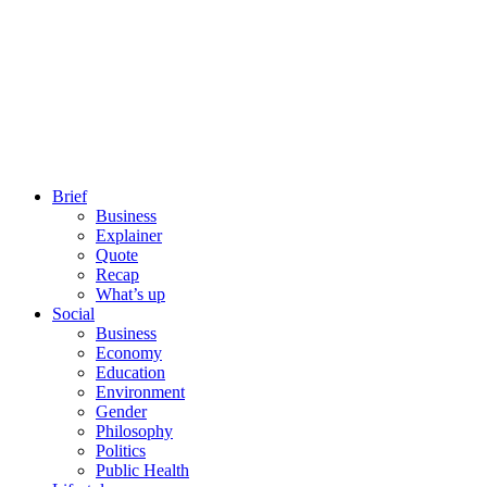
Brief
Business
Explainer
Quote
Recap
What’s up
Social
Business
Economy
Education
Environment
Gender
Philosophy
Politics
Public Health