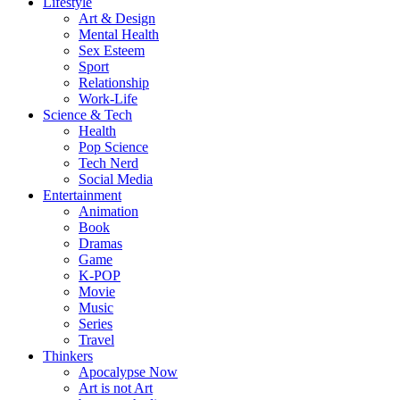
Lifestyle
Art & Design
Mental Health
Sex Esteem
Sport
Relationship
Work-Life
Science & Tech
Health
Pop Science
Tech Nerd
Social Media
Entertainment
Animation
Book
Dramas
Game
K-POP
Movie
Music
Series
Travel
Thinkers
Apocalypse Now
Art is not Art