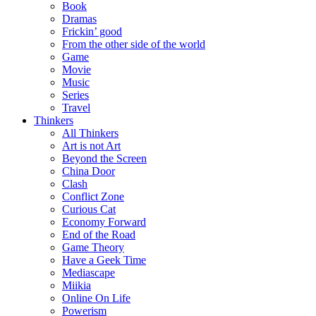
Book
Dramas
Frickin’ good
From the other side of the world
Game
Movie
Music
Series
Travel
Thinkers
All Thinkers
Art is not Art
Beyond the Screen
China Door
Clash
Conflict Zone
Curious Cat
Economy Forward
End of the Road
Game Theory
Have a Geek Time
Mediascape
Miikia
Online On Life
Powerism