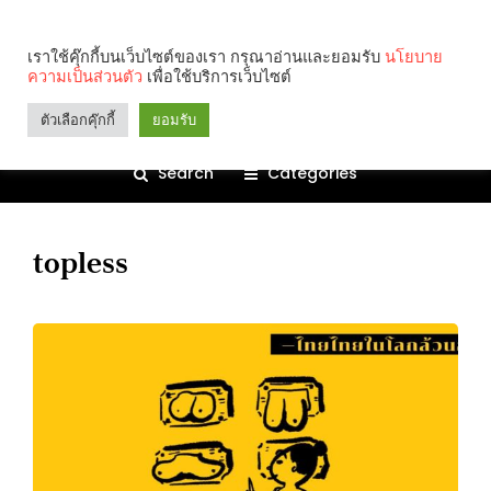
เราใช้คุ๊กกี้บนเว็บไซต์ของเรา กรุณาอ่านและยอมรับ
นโยบาย
ความเป็นส่วนตัว
เพื่อใช้บริการเว็บไซต์
ตัวเลือกคุ๊กกี้
ยอมรับ
Search
Categories
topless