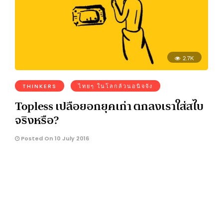
2.7K
THINKERS
ไทยๆ ในโลกล้วนอนิจจัง
Topless เปลือยอกยุคเก่า ตกลงเราใส่สไบ
จริงหรือ?
Posted On 10 July 2016