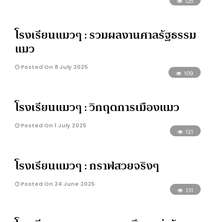
125
โรงเรียนแมวๆ : รวมผลงานศาลรัฐธรรม
แมว
Posted On 8 July 2025
109
โรงเรียนแมวๆ : วิกฤตการเมืองแมว
Posted On 1 July 2025
121
โรงเรียนแมวๆ : กราฟสวยจริงๆ
Posted On 24 June 2025
131