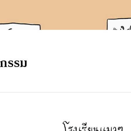
ษกรรม