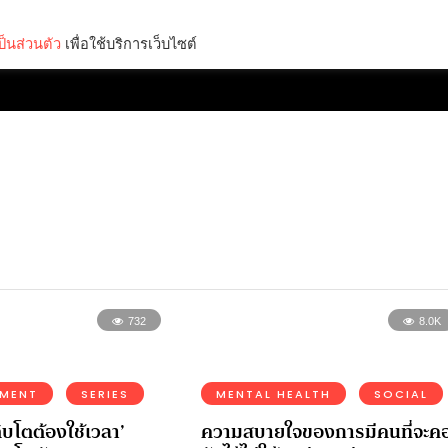
็นส่วนตัว
เพื่อใช้บริการเว็บไซต์
Lifestyle
Science & Tech
Entertainment
Thinkers
732
8.0K
NMENT
SERIES
MENTAL HEALTH
SOCIAL
ิบโตต้องใช้เวลา’
ความสบายใจของการมีคนที่จะค