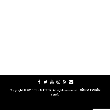
Copyright © 2018 The MATTER. All rights reserved. ·
นโยบายความเป็น
ส่วนตัว