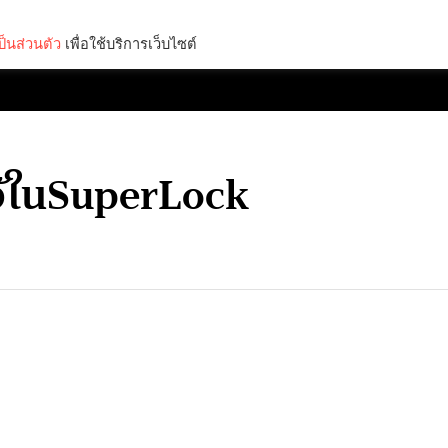
็นส่วนตัว
เพื่อใช้บริการเว็บไซต์
Lifestyle
Science & Tech
Entertainment
Thinkers
ไว้ในSuperLock