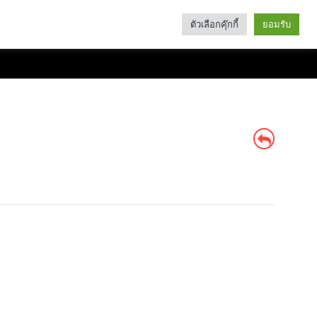
ตัวเลือกคุ๊กกี้
ยอมรับ
Search
Categories