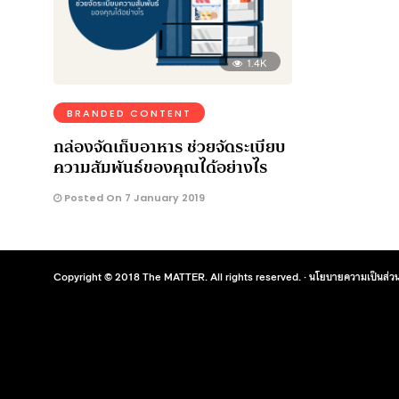
1.4K
BRANDED CONTENT
กล่องจัดเก็บอาหาร ช่วยจัดระเบียบ
ความสัมพันธ์ของคุณได้อย่างไร
Posted On 7 January 2019
Copyright © 2018 The MATTER. All rights reserved. ·
นโยบายความเป็นส่วน