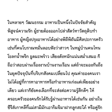
ในหลายๆ วัฒนธรรม อาหารเป็นหนึ่งในปัจจัยสำคัญ
พิสูจน์ความรัก ผู้ชายต้องออกไปล่าสัตว์หาวัตถุดิบทำ
อาหาร ผู้หญิงปรุงอาหารได้อย่างพิถีพิถันมีศิลปะการครัว
เช่นที่คนโบราณหมั่นลอบฟังว่าสาวๆ ในหมู่บ้านคนไหน
โขลกน้ำพริก ขูดมะพร้าว เสียงดังหนักแน่นสม่ำเสมอ ก็
ถือว่าสอบผ่านเรื่องงานบ้านงานเรือน แต่ถ้าจะมองกันถึง
ในยุคปัจจุบันที่บริบทสังคมเปลี่ยนไป คุณค่าของคนเรา
ไม่ได้อยู่ที่การหาอาหารหรือทำอาหารเก่งแต่เพียงอย่าง
เดียว แต่เราก็ยังคงเลือกที่จะส่งต่อความรู้สึกดีๆ ให้
ครอบครัวของคนรักได้รับรู้ผ่านอาหารได้เช่นกัน อย่างใน
ซีรีส์เกาหลีที่แม่สามีมักเอากิมจิมาฝากลูกสะใภ้ หรือคู่รัก