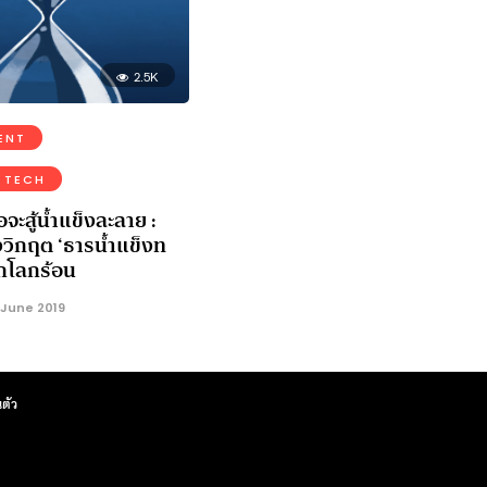
2.5K
ENT
 TECH
จะสู้น้ำแข็งละลาย :
วิกฤต ‘ธารน้ำแข็งท
ากโลกร้อน
 June 2019
ตัว