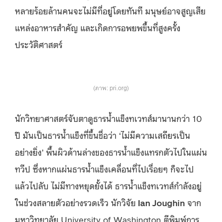
หลายร้อยล้านคนจะไม่มีที่อยู่โดยทันที มนุษย์อาจสูญเสีย
แหล่งอาหารสำคัญ และเกิดการอพยพขึ้นที่สูงครั้ง
ประวัติศาสตร์
(ภาพ: pri.org)
นักวิทยาศาสตร์จับตาดูธารน้ำแข็งทเวทส์มานานกว่า 10
ปี มันเป็นธารน้ำแข็งที่ขึ้นชื่อว่า ‘ไม่มีความเสถียรเป็น
อย่างยิ่ง’ พื้นผิวด้านล่างของธารน้ำแข็งแทรกตัวไปในแผ่น
ทวีป ซึ่งหากแผ่นธารน้ำแข็งเคลื่อนที่ไปเรื่อยๆ ก็จะไป
แล้วไปลับ ไม่มีทางหยุดยั้งได้ ธารน้ำแข็งทเวทส์กำลังอยู่
ในช่วงสลายตัวอย่างรวดเร็ว นักวิจัย
Ian Joughin
จาก
มหาวิทยาลัย University of Washington ตีพิมพ์การ