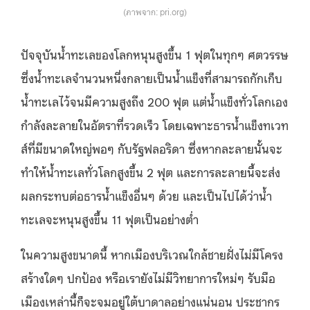
(ภาพจาก: pri.org)
ปัจจุบันน้ำทะเลของโลกหนุนสูงขึ้น 1 ฟุตในทุกๆ ศตวรรษ
ซึ่งน้ำทะเลจำนวนหนึ่งกลายเป็นน้ำแข็งที่สามารถกักเก็บ
น้ำทะเลไว้จนมีความสูงถึง 200 ฟุต แต่น้ำแข็งทั่วโลกเอง
กำลังละลายในอัตราที่รวดเร็ว โดยเฉพาะธารน้ำแข็งทเวท
ส์ที่มีขนาดใหญ่พอๆ กับรัฐฟลอริดา ซึ่งหากละลายนั้นจะ
ทำให้น้ำทะเลทั่วโลกสูงขึ้น 2 ฟุต และการละลายนี้จะส่ง
ผลกระทบต่อธารน้ำแข็งอื่นๆ ด้วย และเป็นไปได้ว่าน้ำ
ทะเลจะหนุนสูงขึ้น 11 ฟุตเป็นอย่างต่ำ
ในความสูงขนาดนี้ หากเมืองบริเวณใกล้ชายฝั่งไม่มีโครง
สร้างใดๆ ปกป้อง หรือเรายังไม่มีวิทยาการใหม่ๆ รับมือ
เมืองเหล่านี้ก็จะจมอยู่ใต้บาดาลอย่างแน่นอน ประชากร