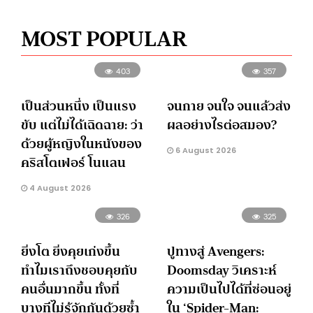
MOST POPULAR
403
357
เป็นส่วนหนึ่ง เป็นแรง
จนกาย จนใจ จนแล้วส่ง
ขับ แต่ไม่ได้เฉิดฉาย: ว่า
ผลอย่างไรต่อสมอง?
ด้วยผู้หญิงในหนังของ
6 August 2026
คริสโตเฟอร์ โนแลน
4 August 2026
326
325
ยิ่งโต ยิ่งคุยเก่งขึ้น
ปูทางสู่ Avengers:
ทำไมเราถึงชอบคุยกับ
Doomsday วิเคราะห์
คนอื่นมากขึ้น ทั้งที่
ความเป็นไปได้ที่ซ่อนอยู่
บางทีไม่รู้จักกันด้วยซ้ำ
ใน ‘Spider-Man: