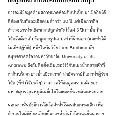
ข้อมูลมหึมาที่ต้องรีบเก็บให้ทันวิกฤต
การจะมีข้อมูลด้านสภาพแวดล้อมที่แน่นปึ๊ก น่าเชื่อถือได้
ก็ต้องเก็บกันละเอียดไม่ต่ำกว่า 30 ปี แต่เมื่อภารกิจ
สำรวจธารน้ำแข็งทเวทส์ถูกจำกัดไว้แค่ 5 ปีเท่านั้น ทีม
วิจัยจึงต้องเก็บข้อมูลทุกรูปแบบเท่าที่นึกออก (และทำได้
ในเชิงปฏิบัติ) หนึ่งในทีมวิจัย
Lars Boehme
นัก
สมุทรศาสตร์จากมหาวิทยาลัย University of St.
Andrews ถึงกับติดตั้งเซ็นเซอร์ไว้กับแมวน้ำหลายตัวที่
หากินบริเวณธารน้ำแข็งทเวทส์ น่าอัศจรรย์ที่แมวน้ำผู้ร่วม
วิจัย (ที่ทำวิจัยฟรีๆ) สามารถให้ข้อมูลความเค็มของ
มหาสมุทร อุณหภูมิเฉลี่ยได้ในขณะที่พวกมันแหวกว่าย
นอกจากนั้นยังมีการใช้เรือดำน้ำไร้คนขับขนาดเล็ก เพื่อ
สำรวจในมิติที่ละเอียดขึ้นของน้ำอุ่นที่ดันหนุนขึ้นมาจาก