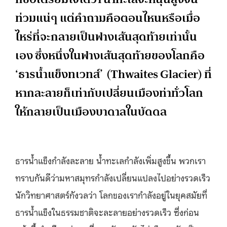
ท่วมแน่ๆ แต่คำถามคือตอนไหนหรือเมื่อ
ไหร่ที่จะกลายเป็นฟางเส้นสุดท้ายเท่านั้น
เอง ซึ่งหนึ่งในฟางเส้นสุดท้ายของโลกคือ
‘ธารน้ำแข็งทเวทส์’ (Thwaites Glacier) ที่
หากละลายก็เท่ากับเปลี่ยนเมืองท่าทั่วโลก
ให้กลายเป็นเมืองบาดาลในบัดดล
ธารน้ำแข็งกำลังละลาย น้ำทะเลกำลังเพิ่มสูงขึ้น พวกเรา
ทราบกันดีว่ามหาสมุทรกำลังเปลี่ยนแปลงไปอย่างรวดเร็ว
นักวิทยาศาสตร์กังวลว่า โลกของเรากำลังอยู่ในยุคสมัยที่
ธารน้ำแข็งในธรรมชาติจะละลายอย่างรวดเร็ว ซึ่งก่อน