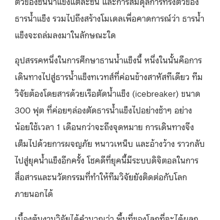
ตัวของชั้นน้ำแข็งแต่ละชั้น และการสมดุลการทรงตัวของ
ธารน้ำแข็ง รวมไปถึงสร้างโมเดลเพื่อคาดการณ์ว่า ธารน้ำ
แข็งจะถล่มลงมาในลักษณะใด
อุปสรรคหนึ่งในการศึกษาธานน้ำแข็งนี้ หนึ่งในนั้นคือการ
เดินทางไปสู่ธารน้ำแข็งทเวทส์ที่ค่อนข้างสาหัสทีเดียว ทีม
วิจัยต้องโดยสารด้วยเรือตัดน้ำแข็ง (icebreaker) ขนาด
300 ฟุต ที่ค่อยๆล่องตัดธารน้ำแข็งไปอย่างช้าๆ อย่าง
น้อยใช้เวลา 1 เดือนกว่าจะถึงจุดหมาย การเดินทางจึง
เต็มไปด้วยการผจญภัย หนาวเหน็บ และอ้างว้าง ราวกลับ
ไปสู่ยุคน้ำแข็งอีกครั้ง โชคดีที่ยุคนี้มีระบบดิจิตอลในการ
สื่อสารและนวัตกรรมที่ทำให้ทีมวิจัยยังติดต่อกับโลก
ภายนอกได้
เบื้องต้นงานวิจัยได้คำนวณว่า พื้นที่ของโลกที่จะได้ผลก