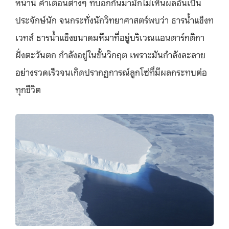
หน้านี้ คำเตือนต่างๆ ที่บอกกันมามักไม่เห็นผลอันเป็น
ประจักษ์นัก จนกระทั่งนักวิทยาศาสตร์พบว่า ธารน้ำแข็งท
เวทส์ ธารน้ำแข็งขนาดมหึมาที่อยู่บริเวณแอนตาร์กติกา
ฝั่งตะวันตก กำลังอยู่ในขั้นวิกฤต เพราะมันกำลังละลาย
อย่างรวดเร็วจนเกิดปรากฏการณ์ลูกโซ่ที่มีผลกระทบต่อ
ทุกชีวิต