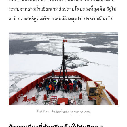
ระทบจากธารน้ำแข็งทเวทส์ละลายโดยตรงที่สุดคือ รัฐไม
อามี ของสหรัฐอเมริกา และเมืองมุมไบ ประเทศอินเดีย
ทีมวิจัยบนเรือตัดน้ำแข็ง (ภาพ: pri.org)