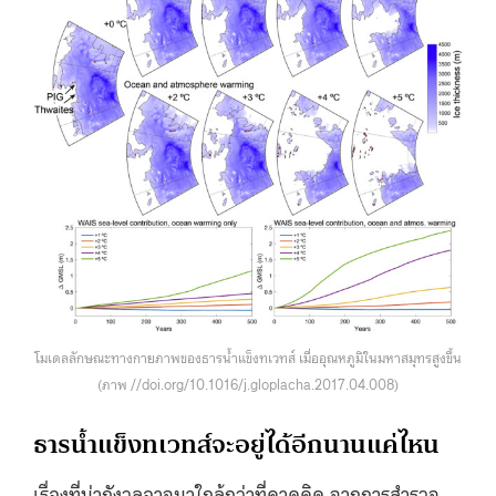
โมเดลลักษณะทางกายภาพของธารน้ำแข็งทเวทส์ เมื่ออุณหภูมิในมหาสมุทรสูงขึ้น
(ภาพ //doi.org/10.1016/j.gloplacha.2017.04.008)
ธารน้ำแข็งทเวทส์จะอยู่ได้อีกนานแค่ไหน
เรื่องที่น่ากังวลอาจมาใกล้กว่าที่คาดคิด จากการสำรวจ