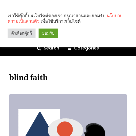
เราใช้คุ๊กกี้บนเว็บไซต์ของเรา กรุณาอ่านและยอมรับ
นโยบาย
ความเป็นส่วนตัว
เพื่อใช้บริการเว็บไซต์
ตัวเลือกคุ๊กกี้
ยอมรับ
Search
Categories
blind faith