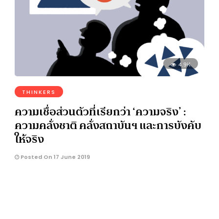
4.9K
THINKERS
ความเชื่อส่วนตัวที่เรียกว่า ‘ความจริง’ :
ความคลั่งชาติ คลั่งสถาบันฯ และการบังคับ
ให้จริง
Posted On 17 June 2019