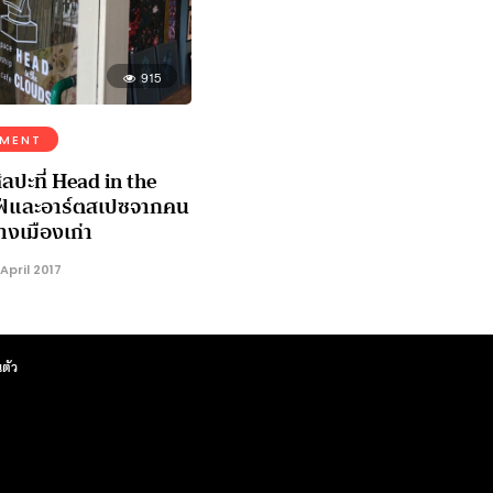
915
NMENT
ิลปะที่ Head in the
ฟ่และอาร์ตสเปซจากคน
างเมืองเก่า
April 2017
ตัว