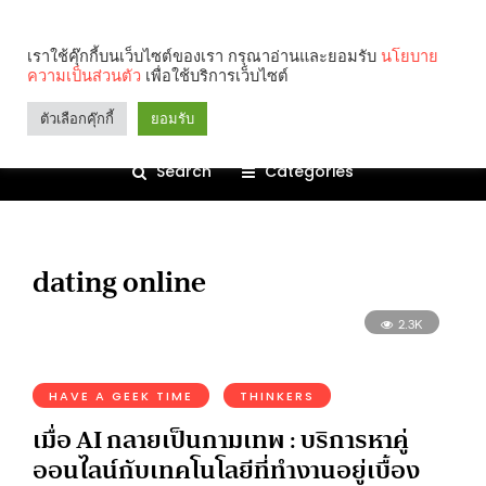
เราใช้คุ๊กกี้บนเว็บไซต์ของเรา กรุณาอ่านและยอมรับ
นโยบาย
ความเป็นส่วนตัว
เพื่อใช้บริการเว็บไซต์
ตัวเลือกคุ๊กกี้
ยอมรับ
Search
Categories
dating online
2.3K
HAVE A GEEK TIME
THINKERS
เมื่อ AI กลายเป็นกามเทพ : บริการหาคู่
ออนไลน์กับเทคโนโลยีที่ทำงานอยู่เบื้อง