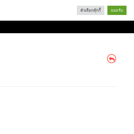
ตัวเลือกคุ๊กกี้
ยอมรับ
Search
Categories