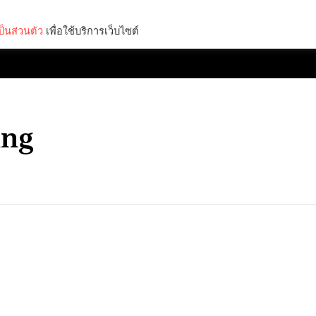
็นส่วนตัว
เพื่อใช้บริการเว็บไซต์
Lifestyle
Science & Tech
Entertainment
Thinkers
ing