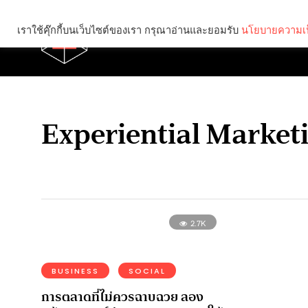
เราใช้คุ๊กกี้บนเว็บไซต์ของเรา กรุณาอ่านและยอมรับ
นโยบายความเป
Brief
Social
Experiential Market
2.7K
BUSINESS
SOCIAL
การตลาดที่ไม่ควรฉาบฉวย ลอง