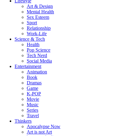
Lifestyle
Art & Design
Mental Health
Sex Esteem
Sport
Relationship
Work-Life
Science & Tech
Health
Pop Science
Tech Nerd
Social Media
Entertainment
Animation
Book
Dramas
Game
K-POP
Movie
Music
Series
Travel
Thinkers
Apocalypse Now
Art is not Art