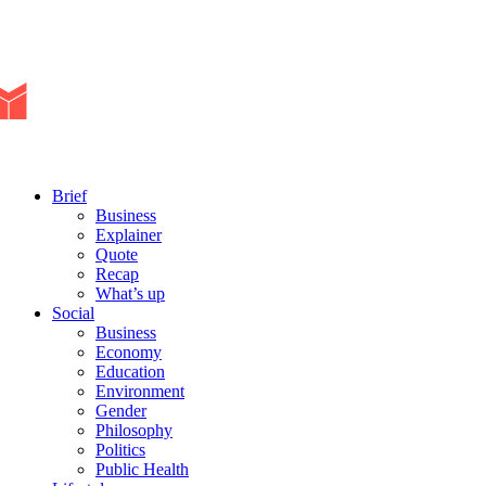
Brief
Business
Explainer
Quote
Recap
What’s up
Social
Business
Economy
Education
Environment
Gender
Philosophy
Politics
Public Health