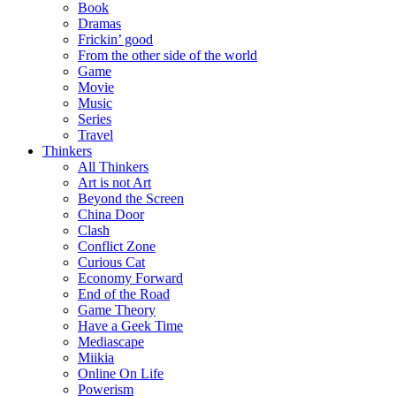
Book
Dramas
Frickin’ good
From the other side of the world
Game
Movie
Music
Series
Travel
Thinkers
All Thinkers
Art is not Art
Beyond the Screen
China Door
Clash
Conflict Zone
Curious Cat
Economy Forward
End of the Road
Game Theory
Have a Geek Time
Mediascape
Miikia
Online On Life
Powerism