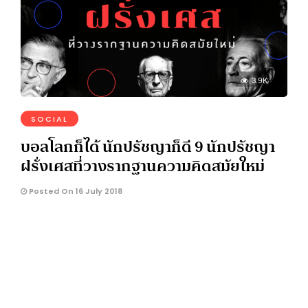
3.9K
SOCIAL
บอลโลกก็ได้ นักปรัชญาก็ดี 9 นักปรัชญา
ฝรั่งเศสที่วางรากฐานความคิดสมัยใหม่
Posted On 16 July 2018