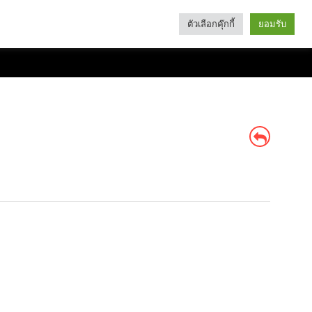
ตัวเลือกคุ๊กกี้
ยอมรับ
Search
Categories