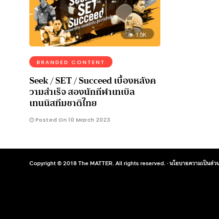
1.5K
BRANDED CONTENT
Seek / SET / Succeed เบื้องหลังค
วามสำเร็จ สองนักกีฬาเทเบิล
เทนนิสทีมชาติไทย
Posted On 10 March 2023
Copyright © 2018 The MATTER. All rights reserved. ·
นโยบายความเป็นส่วน