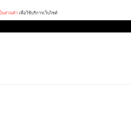
็นส่วนตัว
เพื่อใช้บริการเว็บไซต์
Lifestyle
Science & Tech
Entertainment
Thinkers