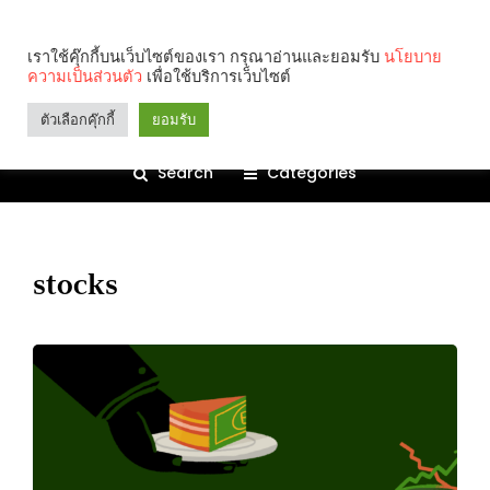
เราใช้คุ๊กกี้บนเว็บไซต์ของเรา กรุณาอ่านและยอมรับ
นโยบาย
ความเป็นส่วนตัว
เพื่อใช้บริการเว็บไซต์
ตัวเลือกคุ๊กกี้
ยอมรับ
Search
Categories
stocks