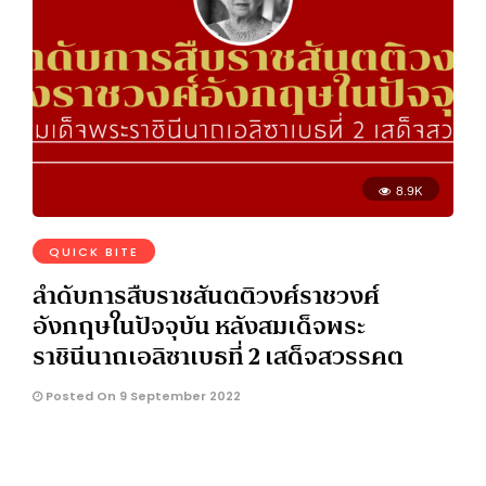
8.9K
QUICK BITE
ลำดับการสืบราชสันตติวงศ์ราชวงศ์
อังกฤษในปัจจุบัน หลังสมเด็จพระ
ราชินีนาถเอลิซาเบธที่ 2 เสด็จสวรรคต
Posted On 9 September 2022