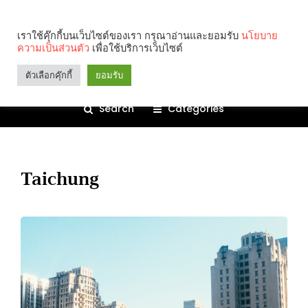
เราใช้คุ๊กกี้บนเว็บไซต์ของเรา กรุณาอ่านและยอมรับ
นโยบาย
ความเป็นส่วนตัว
เพื่อใช้บริการเว็บไซต์
ตัวเลือกคุ๊กกี้
ยอมรับ
Search
Categories
Taichung