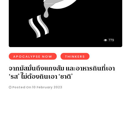
779
APOCALYPSE NOW
THINKERS
จากมัสมั่นถึงแกงส้ม และอาหารกินที่เอา
‘รส’ ไม่ต้องกินเอา ‘ชาติ’
Posted On 10 February 2023