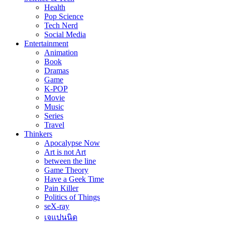
Health
Pop Science
Tech Nerd
Social Media
Entertainment
Animation
Book
Dramas
Game
K-POP
Movie
Music
Series
Travel
Thinkers
Apocalypse Now
Art is not Art
between the line
Game Theory
Have a Geek Time
Pain Killer
Politics of Things
seX-ray
เจแปนนิด