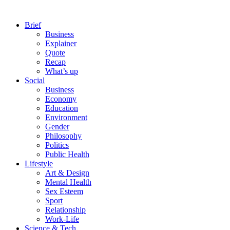
Brief
Business
Explainer
Quote
Recap
What’s up
Social
Business
Economy
Education
Environment
Gender
Philosophy
Politics
Public Health
Lifestyle
Art & Design
Mental Health
Sex Esteem
Sport
Relationship
Work-Life
Science & Tech