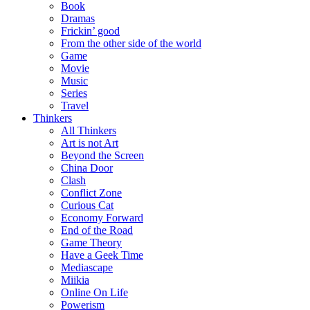
Book
Dramas
Frickin’ good
From the other side of the world
Game
Movie
Music
Series
Travel
Thinkers
All Thinkers
Art is not Art
Beyond the Screen
China Door
Clash
Conflict Zone
Curious Cat
Economy Forward
End of the Road
Game Theory
Have a Geek Time
Mediascape
Miikia
Online On Life
Powerism