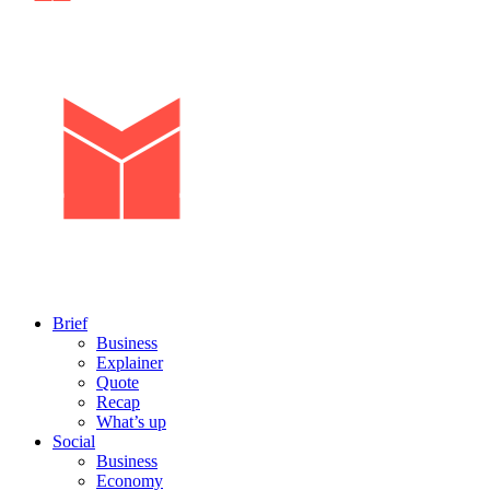
Brief
Business
Explainer
Quote
Recap
What’s up
Social
Business
Economy