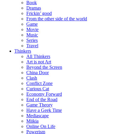
Book
Dramas
Frickin’ good
From the other side of the world
Game
Movie
Music
Series
Travel
Thinkers
All Thinkers
Art is not Art
Beyond the Screen
China Door
Clash
Conflict Zone
Curious Cat
Economy Forward
End of the Road
Game Theory
Have a Geek Time
Mediascape
Miikia
Online On Life
Powerism