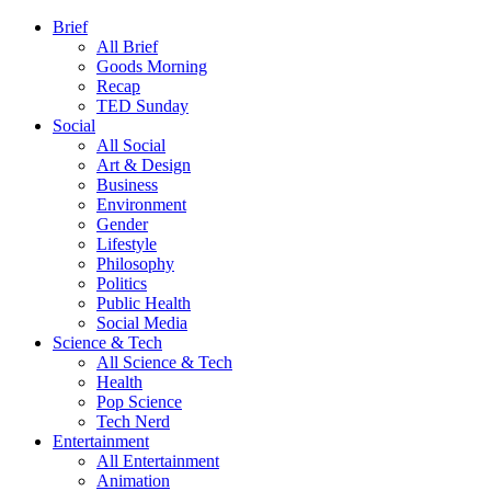
Brief
All Brief
Goods Morning
Recap
TED Sunday
Social
All Social
Art & Design
Business
Environment
Gender
Lifestyle
Philosophy
Politics
Public Health
Social Media
Science & Tech
All Science & Tech
Health
Pop Science
Tech Nerd
Entertainment
All Entertainment
Animation