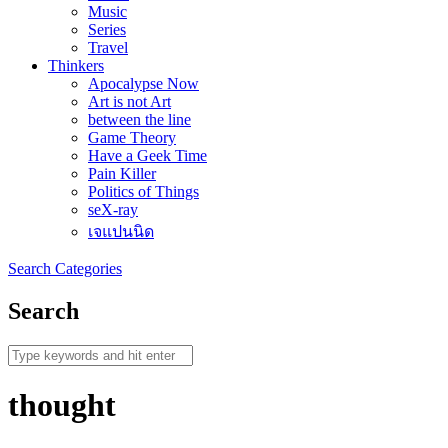
Music
Series
Travel
Thinkers
Apocalypse Now
Art is not Art
between the line
Game Theory
Have a Geek Time
Pain Killer
Politics of Things
seX-ray
เจแปนนิด
Search
Categories
Search
thought