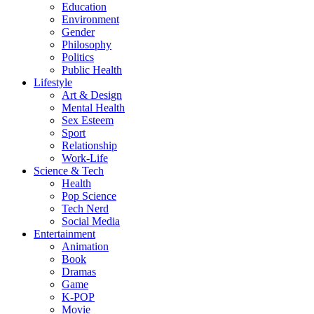
Education
Environment
Gender
Philosophy
Politics
Public Health
Lifestyle
Art & Design
Mental Health
Sex Esteem
Sport
Relationship
Work-Life
Science & Tech
Health
Pop Science
Tech Nerd
Social Media
Entertainment
Animation
Book
Dramas
Game
K-POP
Movie